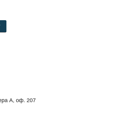
Т
ера А, оф. 207