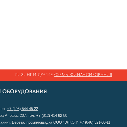
ЛИЗИНГ И ДРУГИЕ
СХЕМЫ ФИНАНСИРОВАНИЯ
И ОБОРУДОВАНИЯ
тел.
+7 (495) 544-45-22
ера А, офис 207, тел.
+7 (812) 414-92-80
лжский-п. Береза, промплощадка ООО "ЭЛКОН"
+7 (846) 321-00-11