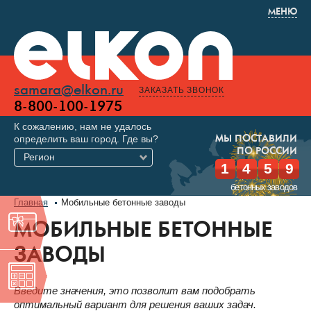
МЕНЮ
samara@elkon.ru
ЗАКАЗАТЬ ЗВОНОК
8-800-100-1975
К сожалению, нам не удалось
определить ваш город. Где вы?
МЫ ПОСТАВИЛИ
ПО РОССИИ
Регион
1
4
5
9
бетонных заводов
Главная
Мобильные бетонные заводы
МОБИЛЬНЫЕ БЕТОННЫЕ
ЗАВОДЫ
Введите значения, это позволит вам подобрать
оптимальный вариант для решения ваших задач.