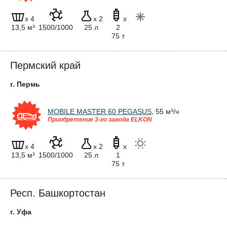
x 4
x 2
x
13,5 м³
1500/1000
25 л
2
75 т
Пермский край
г. Пермь
MOBILE MASTER 60 PEGASUS
, 55 м³/ч
Приобретение 3-го завода ELKON
x 4
x 2
x
13,5 м³
1500/1000
25 л
1
75 т
Респ. Башкортостан
г. Уфа