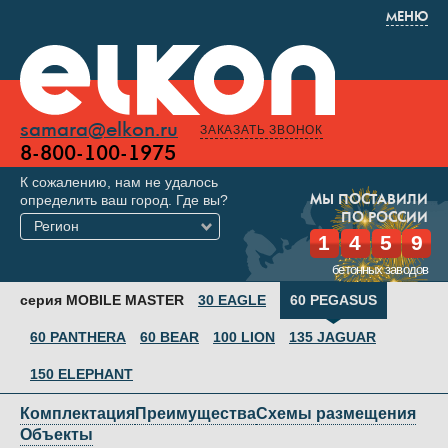
МЕНЮ
samara@elkon.ru
ЗАКАЗАТЬ ЗВОНОК
8-800-100-1975
К сожалению, нам не удалось
определить ваш город. Где вы?
МЫ ПОСТАВИЛИ
ПО РОССИИ
Регион
1
4
5
9
бетонных заводов
серия MOBILE MASTER
30 EAGLE
60 PEGASUS
60 PANTHERA
60 BEAR
100 LION
135 JAGUAR
150 ELEPHANT
Комплектация
Преимущества
Схемы размещения
Объекты