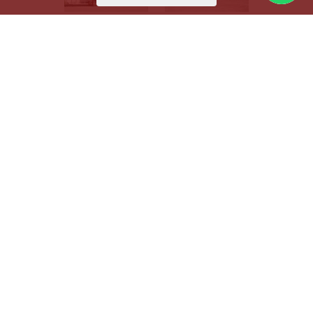
60 BEAR
100 LION
135 JAGUAR
150 ELEPHANT
ЛИЗИНГ И ДРУГИЕ
СХЕМЫ ФИНАНСИРОВАНИЯ
ОТДЕЛЫ ПРОДАЖ БЕТОННЫХ ЗАВОДОВ И