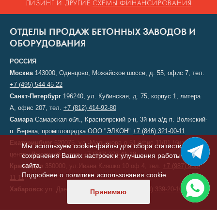
ЛИЗИНГ И ДРУГИЕ
СХЕМЫ ФИНАНСИРОВАНИЯ
ОТДЕЛЫ ПРОДАЖ БЕТОННЫХ ЗАВОДОВ И
ОБОРУДОВАНИЯ
РОССИЯ
Москва
143000, Одинцово, Можайское шоссе, д. 55, офис 7, тел.
+7 (495) 544-45-22
Санкт-Петербург
196240, ул. Кубинская, д. 75, корпус 1, литера
А, офис 207, тел.
+7 (812) 414-92-80
Самара
Самарская обл., Красноярский р-н, 3й км а/д п. Волжский-
п. Береза, промплощадка ООО "ЭЛКОН"
+7 (846) 321-00-11
Екатеринбург
620075, ул. Малышева д.51 офис 11/01 (бизнес-
Мы используем cookie-файлы для сбора статистики,
центр «Высоцкий»), тел.
+7 (343) 378-41-18
сохранения Ваших настроек и улучшения работы
сайта.
Краснодар
350000, ул.Ивана Кияшко 10 оф 4, тел.
+7 (987) 950-
Подробнее о политике использования cookie
11-11
Хабаровск
ул. Дзержинского, д. 6, тел.
+7 (914) 339-20-10
Принимаю