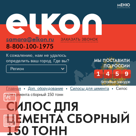
МЕНЮ
samara@elkon.ru
ЗАКАЗАТЬ ЗВОНОК
8-800-100-1975
К сожалению, нам не удалось
определить ваш город. Где вы?
МЫ ПОСТАВИЛИ
ПО РОССИИ
Регион
1
4
5
9
бетонных заводов
Главная
Доп. оборудование
Силосы для цемента
Силос
для цемента сборный 150 тонн
СИЛОС ДЛЯ
ЦЕМЕНТА СБОРНЫЙ
150 ТОНН