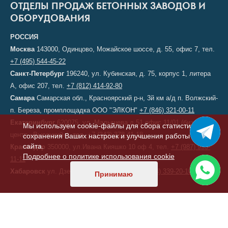
ОТДЕЛЫ ПРОДАЖ БЕТОННЫХ ЗАВОДОВ И
ОБОРУДОВАНИЯ
РОССИЯ
Москва
143000, Одинцово, Можайское шоссе, д. 55, офис 7, тел.
+7 (495) 544-45-22
Санкт-Петербург
196240, ул. Кубинская, д. 75, корпус 1, литера
А, офис 207, тел.
+7 (812) 414-92-80
Самара
Самарская обл., Красноярский р-н, 3й км а/д п. Волжский-
п. Береза, промплощадка ООО "ЭЛКОН"
+7 (846) 321-00-11
Екатеринбург
620075, ул. Малышева д.51 офис 11/01 (бизнес-
Мы используем cookie-файлы для сбора статистики,
центр «Высоцкий»), тел.
+7 (343) 378-41-18
сохранения Ваших настроек и улучшения работы
сайта.
Краснодар
350000, ул.Ивана Кияшко 10 оф 4, тел.
+7 (987) 950-
Подробнее о политике использования cookie
11-11
Хабаровск
ул. Дзержинского, д. 6, тел.
+7 (914) 339-20-10
Принимаю
КАЗАХСТАН
Астана
, переулок 156, д. 11, офис 210, тел/факс:
+7 (7172) 52-60-