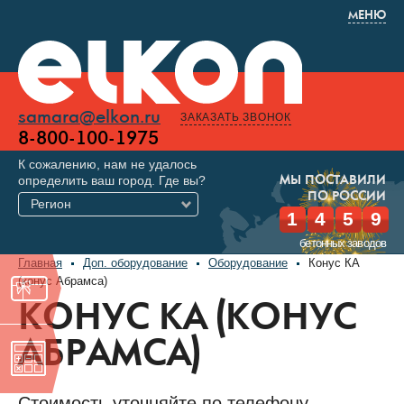
МЕНЮ
samara@elkon.ru
ЗАКАЗАТЬ ЗВОНОК
8-800-100-1975
К сожалению, нам не удалось
определить ваш город. Где вы?
МЫ ПОСТАВИЛИ
ПО РОССИИ
Регион
1
4
5
9
бетонных заводов
Главная
Доп. оборудование
Оборудование
Конус КА
(конуc Абрамса)
КОНУС КА (КОНУC
АБРАМСА)
Стоимость уточняйте по телефону