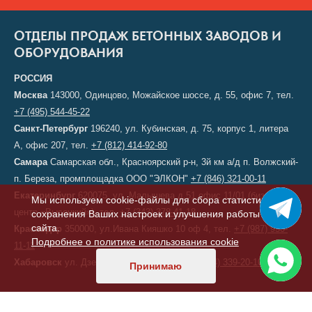
ОТДЕЛЫ ПРОДАЖ БЕТОННЫХ ЗАВОДОВ И
ОБОРУДОВАНИЯ
РОССИЯ
Москва
143000, Одинцово, Можайское шоссе, д. 55, офис 7, тел.
+7 (495) 544-45-22
Санкт-Петербург
196240, ул. Кубинская, д. 75, корпус 1, литера
А, офис 207, тел.
+7 (812) 414-92-80
Самара
Самарская обл., Красноярский р-н, 3й км а/д п. Волжский-
п. Береза, промплощадка ООО "ЭЛКОН"
+7 (846) 321-00-11
Екатеринбург
620075, ул. Малышева д.51 офис 11/01 (бизнес-
Мы используем cookie-файлы для сбора статистики,
центр «Высоцкий»), тел.
+7 (343) 378-41-18
сохранения Ваших настроек и улучшения работы
сайта.
Краснодар
350000, ул.Ивана Кияшко 10 оф 4, тел.
+7 (987) 950-
Подробнее о политике использования cookie
11-11
Хабаровск
ул. Дзержинского, д. 6, тел.
+7 (914) 339-20-10
Принимаю
КАЗАХСТАН