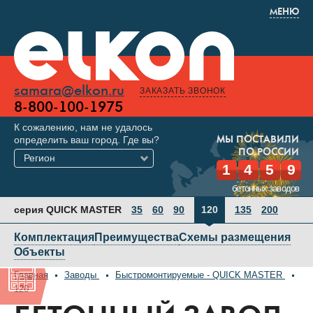
МЕНЮ
samara@elkon.ru
ЗАКАЗАТЬ ЗВОНОК
8-800-100-1975
К сожалению, нам не удалось
определить ваш город. Где вы?
МЫ ПОСТАВИЛИ
ПО РОССИИ
Регион
1
4
5
9
бетонных заводов
серия QUICK MASTER
35
60
90
120
135
200
Комплектация
Преимущества
Схемы размещения
Объекты
Главная
Заводы
Быстромонтируемые - QUICK MASTER
120