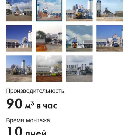
Производительность
90
3
м
в час
Время монтажа
10
дней