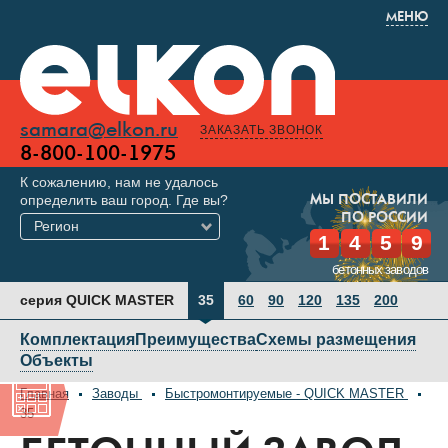
МЕНЮ
samara@elkon.ru
ЗАКАЗАТЬ ЗВОНОК
8-800-100-1975
К сожалению, нам не удалось
определить ваш город. Где вы?
МЫ ПОСТАВИЛИ
ПО РОССИИ
Регион
1
4
5
9
бетонных заводов
серия QUICK MASTER
35
60
90
120
135
200
Комплектация
Преимущества
Схемы размещения
Объекты
Главная
Заводы
Быстромонтируемые - QUICK MASTER
35