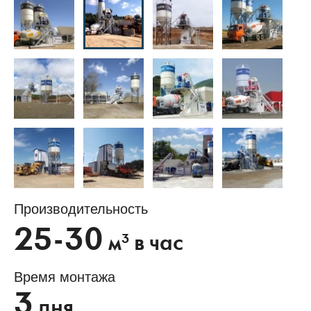
Производительность
25-30
3
м
в час
Время монтажа
3
дня