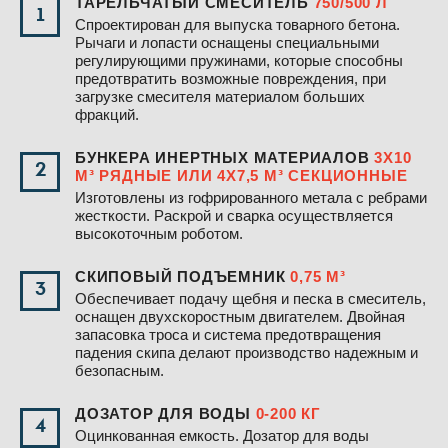
ТАРЕЛЬЧАТЫЙ СМЕСИТЕЛЬ
750/500 Л
1
Спроектирован для выпуска товарного бетона.
Рычаги и лопасти оснащены специальными
регулирующими пружинами, которые способны
предотвратить возможные повреждения, при
загрузке смесителя материалом больших
фракций.
БУНКЕРА ИНЕРТНЫХ МАТЕРИАЛОВ
3Х10
2
М³ РЯДНЫЕ ИЛИ 4Х7,5 М³ СЕКЦИОННЫЕ
Изготовлены из гофрированного метала с ребрами
жесткости. Раскрой и сварка осуществляется
высокоточным роботом.
СКИПОВЫЙ ПОДЪЕМНИК
0,75 М³
3
Обеспечивает подачу щебня и песка в смеситель,
оснащен двухскоростным двигателем. Двойная
запасовка троса и система предотвращения
падения скипа делают производство надежным и
безопасным.
ДОЗАТОР ДЛЯ ВОДЫ
0-200 КГ
4
Оцинкованная емкость. Дозатор для воды