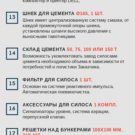
компьютер и принтер DELL.
ШНЕК ДЛЯ ЦЕМЕНТА
Ø165, 1 ШТ.
13
Шнек имеет централизованную систему смазки, от
каждой промежуточной опоры шнека,
установлены шланги высокого давления с
выносными тавотницами.
СКЛАД ЦЕМЕНТА
50, 75, 100 ИЛИ 150 Т
14
Возможность укомлектовать завод силосами
цемента необходимого объема в зависимости от
потребностей и логистики Заказчика.
ФИЛЬТР ДЛЯ СИЛОСА
1 ШТ.
15
Основан на системе реактивного импульса.
Автоматическая пневмоочистка.
АКСЕССУАРЫ ДЛЯ СИЛОСА
1 КОМПЛ.
16
Сигнализаторы уровня, система аэрации,
перепускной клапан.
РЕШЕТКИ НАД БУНКЕРАМИ
100Х100 ММ,
17